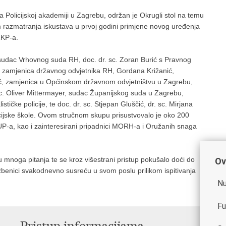
 na Policijskoj akademiji u Zagrebu, održan je Okrugli stol na temu
m razmatranja iskustava u prvoj godini primjene novog uređenja
ZKP-a.
 sudac Vrhovnog suda RH, doc. dr. sc. Zoran Burić s Pravnog
, zamjenica državnog odvjetnika RH, Gordana Križanić,
ić, zamjenica u Općinskom državnom odvjetništvu u Zagrebu,
c. Oliver Mittermayer, sudac Županijskog suda u Zagrebu,
tičke policije, te doc. dr. sc. Stjepan Gluščić, dr. sc. Mirjana
icijske škole. Ovom stručnom skupu prisustvovalo je oko 200
 MUP-a, kao i zainteresirani pripadnici MORH-a i Oružanih snaga
u mnoga pitanja te se kroz višestrani pristup pokušalo doći do
Ov
užbenici svakodnevno susreću u svom poslu prilikom ispitivanja
Nu
Fu