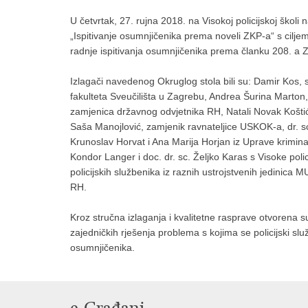
U četvrtak, 27. rujna 2018. na Visokoj policijskoj školi
„Ispitivanje osumnjičenika prema noveli ZKP-a“ s cilje
radnje ispitivanja osumnjičenika prema članku 208. a 
Izlagači navedenog Okruglog stola bili su: Damir Kos,
fakulteta Sveučilišta u Zagrebu, Andrea Šurina Marton
zamjenica državnog odvjetnika RH, Natali Novak Košt
Saša Manojlović, zamjenik ravnateljice USKOK-a, dr. s
Krunoslav Horvat i Ana Marija Horjan iz Uprave kriminalis
Kondor Langer i doc. dr. sc. Željko Karas s Visoke pol
policijskih službenika iz raznih ustrojstvenih jedinica
RH.
Kroz stručna izlaganja i kvalitetne rasprave otvorena s
zajedničkih rješenja problema s kojima se policijski sl
osumnjičenika.