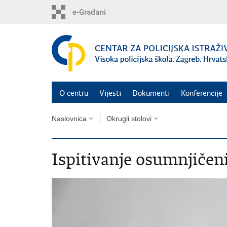
Preskoči
na
glavni
sadržaj
O centru
Vijesti
Dokumenti
Konferencije
Naslovnica
Okrugli stolovi
Ispitivanje osumnjičen