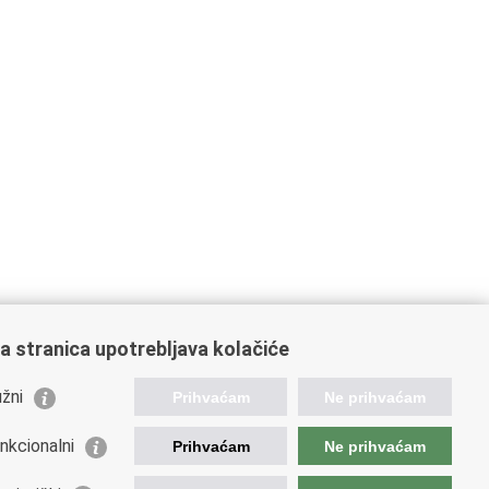
a stranica upotrebljava kolačiće
žni
Prihvaćam
Ne prihvaćam
nkcionalni
Prihvaćam
Ne prihvaćam