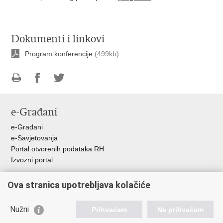
Dokumenti i linkovi
Program konferencije
(499kb)
Ispiši
Podijeli
Podijeli
stranicu
na
na
e-Građani
Facebooku
Twitteru
e-Građani
e-Savjetovanja
Portal otvorenih podataka RH
Izvozni portal
Pristup informacijama
Ova stranica upotrebljava kolačiće
Hrvatska zaklada za znanost
Agencija za znanost i visoko obrazovanje
Nužni
Prihvaćam
Ne prihvaćam
Ministarstvo znanosti i obrazovanja