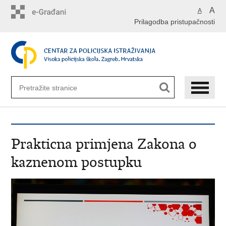
Preskoči
A
A
na
Prilagodba pristupačnosti
glavni
sadržaj
Prakticna primjena Zakona o
kaznenom postupku