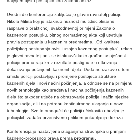
daljnjem tijeku postupka kao zakonit dokaz.
Uvodni dio konferencije zaključio je glavni ravnatelj policije
Nikola Milina koji je istaknuo nužnost multidisciplinarne
rasprave o praktičnoj, svakodnevnoj primjeni Zakona o
kaznenom postupku, bitnog normativnog akta koji utvrđuje
pravila postupanja u kaznenim predmetima. „Od kvalitete
policijskog postupanja ovisi i uspjeh kaznenog postupka“, rekao
je glavni ravnatelj policije istaknuvši kako građani uspješnost
policije promatraju kroz rezultate postignute u otkrivanju i
dokazivanju počinjenih kaznenih djela. Dodatne izazove u tom
smislu policiji postavljaju i promjene postojeće strukture
kaznenih djela i novi načini počinjenja, a odnose se na primjenu
novih tehnologija kao sredstva i načina počinjenja kaznenih
djela što također utječe na obrazovanje policije i način njezine
organizacije, ali i na potrebu kontinuiranog ulaganja u nove
tehnologije. Sve to omogućit će policiji učinkovito obavljanje
policijskih zadaća prvenstveno prilikom prikupljanja dokaza.
Konferencija je nastavljena izlaganjima stručnjaka u primjeni
kazneno-procesnog prava prema
programu
.