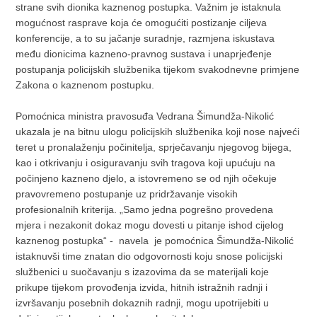
strane svih dionika kaznenog postupka. Važnim je istaknula
mogućnost rasprave koja će omogućiti postizanje ciljeva
konferencije, a to su jačanje suradnje, razmjena iskustava
među dionicima kazneno-pravnog sustava i unaprjeđenje
postupanja policijskih službenika tijekom svakodnevne primjene
Zakona o kaznenom postupku.
Pomoćnica ministra pravosuđa Vedrana Šimundža-Nikolić
ukazala je na bitnu ulogu policijskih službenika koji nose najveći
teret u pronalaženju počinitelja, sprječavanju njegovog bijega,
kao i otkrivanju i osiguravanju svih tragova koji upućuju na
počinjeno kazneno djelo, a istovremeno se od njih očekuje
pravovremeno postupanje uz pridržavanje visokih
profesionalnih kriterija. „Samo jedna pogrešno provedena
mjera i nezakonit dokaz mogu dovesti u pitanje ishod cijelog
kaznenog postupka“ - navela je pomoćnica Šimundža-Nikolić
istaknuvši time znatan dio odgovornosti koju snose policijski
službenici u suočavanju s izazovima da se materijali koje
prikupe tijekom provođenja izvida, hitnih istražnih radnji i
izvršavanju posebnih dokaznih radnji, mogu upotrijebiti u