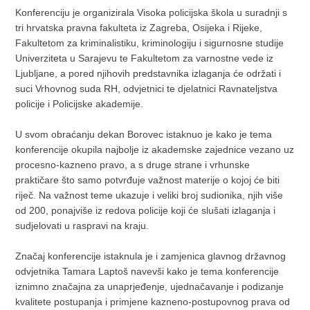
Konferenciju je organizirala Visoka policijska škola u suradnji s
tri hrvatska pravna fakulteta iz Zagreba, Osijeka i Rijeke,
Fakultetom za kriminalistiku, kriminologiju i sigurnosne studije
Univerziteta u Sarajevu te Fakultetom za varnostne vede iz
Ljubljane, a pored njihovih predstavnika izlaganja će održati i
suci Vrhovnog suda RH, odvjetnici te djelatnici Ravnateljstva
policije i Policijske akademije.
U svom obraćanju dekan Borovec istaknuo je kako je tema
konferencije okupila najbolje iz akademske zajednice vezano uz
procesno-kazneno pravo, a s druge strane i vrhunske
praktičare što samo potvrđuje važnost materije o kojoj će biti
riječ. Na važnost teme ukazuje i veliki broj sudionika, njih više
od 200, ponajviše iz redova policije koji će slušati izlaganja i
sudjelovati u raspravi na kraju.
Značaj konferencije istaknula je i zamjenica glavnog državnog
odvjetnika Tamara Laptoš navevši kako je tema konferencije
iznimno značajna za unaprjeđenje, ujednačavanje i podizanje
kvalitete postupanja i primjene kazneno-postupovnog prava od