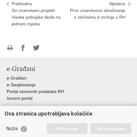
Prethodna
Sljedeća
Svi znanstveni projekti
Prvo znanstveno istraživanje
Visoke policijske škole na
o zločinima iz mržnje u RH
jednom mjestu
Ispiši
Podijeli
Podijeli
stranicu
na
na
e-Građani
Facebooku
Twitteru
e-Građani
e-Savjetovanja
Portal otvorenih podataka RH
Izvozni portal
Pristup informacijama
Ova stranica upotrebljava kolačiće
Hrvatska zaklada za znanost
Agencija za znanost i visoko obrazovanje
Nužni
Prihvaćam
Ne prihvaćam
Ministarstvo znanosti i obrazovanja