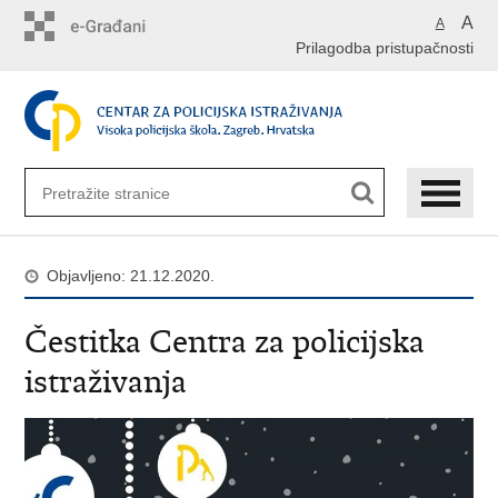
Preskoči
A
A
na
Prilagodba pristupačnosti
glavni
sadržaj
Objavljeno: 21.12.2020.
Čestitka Centra za policijska
istraživanja